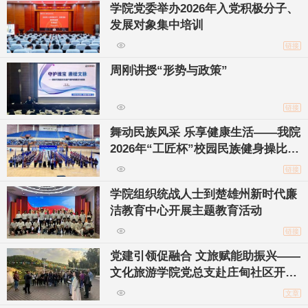
学院党委举办2026年入党积极分子、
发展对象集中培训
链接
周刚讲授“形势与政策”
链接
舞动民族风采 乐享健康生活——我院
2026年“工匠杯”校园民族健身操比赛
顺利举办
链接
学院组织统战人士到楚雄州新时代廉
洁教育中心开展主题教育活动
链接
党建引领促融合 文旅赋能助振兴——
文化旅游学院党总支赴庄甸社区开展
主题党日活动
文章