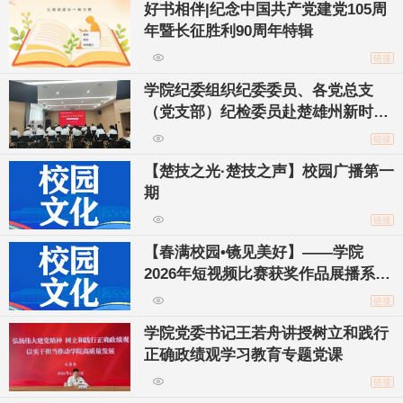
好书相伴|纪念中国共产党建党105周
年暨长征胜利90周年特辑
链接
学院纪委组织纪委委员、各党总支
（党支部）纪检委员赴楚雄州新时代
廉洁教育中心开展警示教育活动
链接
【楚技之光·楚技之声】校园广播第一
期
链接
【春满校园•镜见美好】——学院
2026年短视频比赛获奖作品展播系列
（二）
链接
学院党委书记王若舟讲授树立和践行
正确政绩观学习教育专题党课
链接